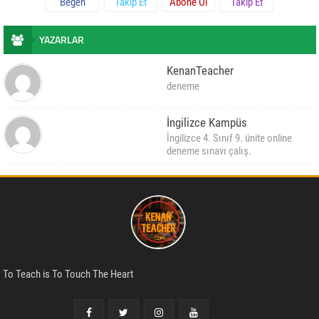
Beğen
Takip Et
Abone Ol
Takip Et
YAZARLAR
KenanTeacher
deneme
İngilizce Kampüs
İngilizce 4. Sınıf 9. ünite online
deneme sınavı çalış.
To Teach is To Touch The Heart