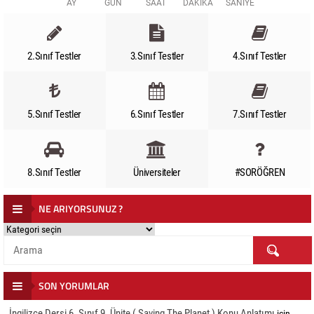
AY
GÜN
SAAT
DAKİKA
SANİYE
2.Sınıf Testler
3.Sınıf Testler
4.Sınıf Testler
5.Sınıf Testler
6.Sınıf Testler
7.Sınıf Testler
8.Sınıf Testler
Üniversiteler
#SORÖĞREN
NE ARIYORSUNUZ ?
NE
ARIYORSUNUZ
?
SON YORUMLAR
İngilizce Dersi 6. Sınıf 9. Ünite ( Saving The Planet ) Konu Anlatımı
için