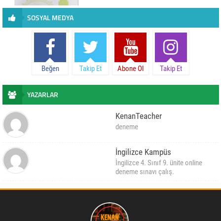
SOSYAL MEDYA
Beğen
Takip Et
Abone Ol
Takip Et
YAZARLAR
KenanTeacher
deneme
İngilizce Kampüs
İngilizce 4. Sınıf 9. ünite online
deneme sınavı çalış.